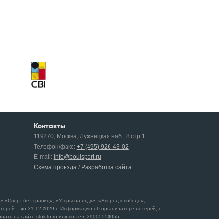
Контакты
119270, Москва, Лужнецкая наб., 8 стр.1
Телефон/факс:
+7 (495) 926-43-02
E-mail:
info@boulsport.ru
Схема проезда
/
Разработка сайта
 «Спорт без границ», «Узоры на льду», «Вперёд к победе»,
отерей – до 31.12.2029 г. Информацию об организаторе лотерей, о
ать на сайте stoloto.ru или по тел. 89005550055.