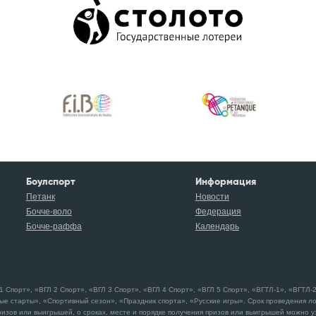
Боулспорт
Информация
Петанк
Новости
Бочче-воло
Федерация
Бочче-раффа
Календарь
порт», «ВГЛ 2 Спорт», «ВГЛ 3 Спорт», «ВГЛ 4 Спорт», «ВГЛ 5 Спорт», «ВГТЛ-1», «ВГТЛ-2»
ые старты», «Спортивный сезон», «Праздник спорта», «Русские игры». Срок проведения л
изов или выигрышей, о сроках, месте и порядке получения призов или выигрышей можно узн