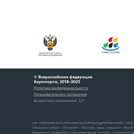
© Всероссийская федерация
боулспорта, 2018-2023
Политика конфиденциальности
Пользовательское соглашение
Возрастное ограничение:
12+
erid: CQH36pWzJqVGZi8PxzNykK2vzFUPDwnQggfd9KMuevinQ9 | «ВГЛ 1 С
«Вершины успеха», «Поехали!», «Быстрее, выше, сильнее!», «Весел
правилах их проведения, о призовом фонде лотерей, о количестве пр