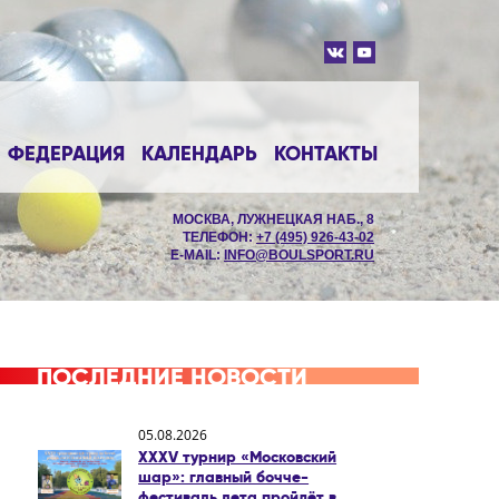
ФЕДЕРАЦИЯ
КАЛЕНДАРЬ
КОНТАКТЫ
МОСКВА, ЛУЖНЕЦКАЯ НАБ., 8
ТЕЛЕФОН:
+7 (495) 926-43-02
E-MAIL:
INFO@BOULSPORT.RU
ПОСЛЕДНИЕ НОВОСТИ
05.08.2026
XXXV турнир «Московский
шар»: главный бочче-
фестиваль лета пройдёт в